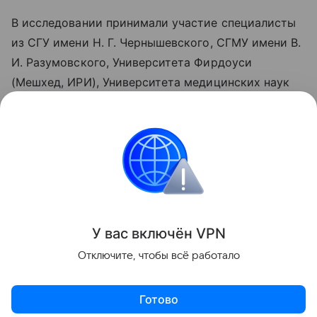
В исследовании принимали участие специалисты
из СГУ имени Н. Г. Чернышевского, СГМУ имени В.
И. Разумовского, Университета Фирдоуси
(Мешхед, ИРИ), Университета медицинских наук
(Мешхед, ИРИ) и Института биохимии
и физиологии растений и микроорганизмов
Саратовского научного центра РАН.
Медицина
Поделиться
У вас включ
ён
V
P
N
Отключите, чтобы всё работало
Готово