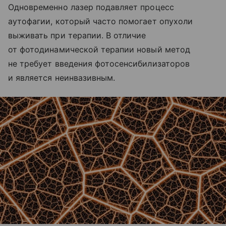
Одновременно лазер подавляет процесс
аутофагии, который часто помогает опухоли
выживать при терапии. В отличие
от фотодинамической терапии новый метод
не требует введения фотосенсибилизаторов
и является неинвазивным.