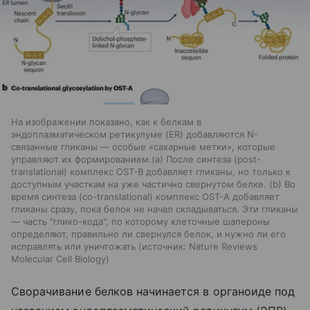
На изображении показано, как к белкам в
эндоплазматическом ретикулуме (ER) добавляются N-
связанные гликаны — особые «сахарные метки», которые
управляют их формированием.(a) После синтеза (post-
translational) комплекс OST-B добавляет гликаны, но только к
доступным участкам на уже частично свернутом белке. (b) Во
время синтеза (co-translational) комплекс OST-A добавляет
гликаны сразу, пока белок не начал складываться. Эти гликаны
— часть "глико-кода", по которому клеточные шапероны
определяют, правильно ли свернулся белок, и нужно ли его
исправлять или уничтожать
источник:
Nature Reviews
Molecular Cell Biology
Сворачивание белков начинается в органоиде под