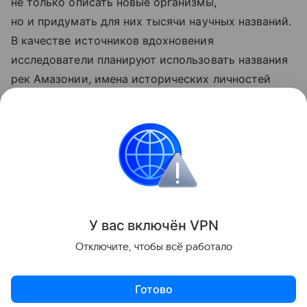
не только описать новые организмы,
но и придумать для них тысячи научных названий.
В качестве источников вдохновения
исследователи планируют использовать названия
рек Амазонии, имена исторических личностей
региона и слова из языков коренных народов.
Также недавно
стало известно
, почему комары
любят одних людей больше других.
Природа
Насекомые
У вас включ
ён
V
P
N
Поделиться
Отключите, чтобы всё работало
Готово