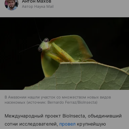
Антон Махов
Автор Наука Mail
В Амазонии нашли участок со множеством новых видов
насекомых
источник:
Bernardo Ferraz/BioInsecta
Международный проект BioInsecta, объединивший
сотни исследователей,
провел
крупнейшую