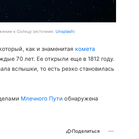
ижении к Солнцу
источник:
Unsplash
который, как и знаменитая
комета
дые 70 лет. Ее открыли еще в 1812 году.
ала вспышки, то есть резко становилась
еделами
Млечного Пути
обнаружена
Поделиться