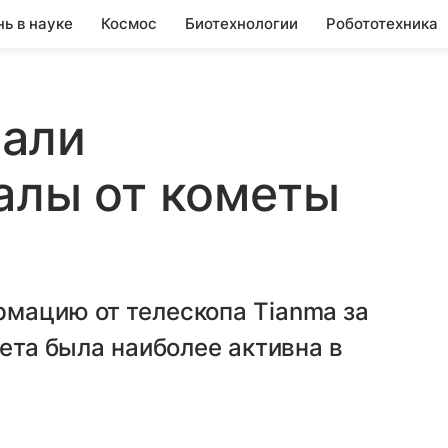
нь в науке
Космос
Биотехнологии
Робототехника
али
алы от кометы
рмацию от телескопа Tianma за
мета была наиболее активна в