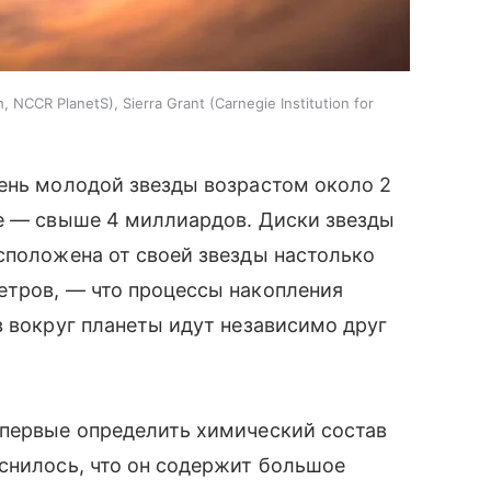
 NCCR PlanetS), Sierra Grant (Carnegie Institution for
ень молодой звезды возрастом около 2
ме — свыше 4 миллиардов. Диски звезды
сположена от своей звезды настолько
етров, — что процессы накопления
в вокруг планеты идут независимо друг
впервые определить химический состав
снилось, что он содержит большое