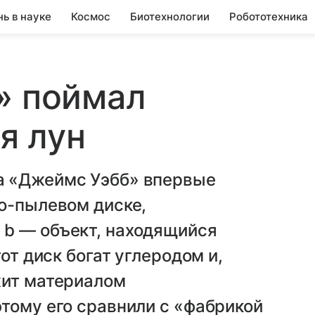
нь в науке
Космос
Биотехнологии
Робототехника
» поймал
я лун
а «Джеймс Уэбб» впервые
о-пылевом диске,
b — объект, находящийся
от диск богат углеродом и,
жит материалом
тому его сравнили с «фабрикой