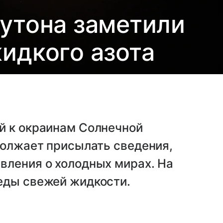
утона заметили
идкого азота
й к окраинам Солнечной
должает присылать сведения,
вления о холодных мирах. На
еды свежей жидкости.