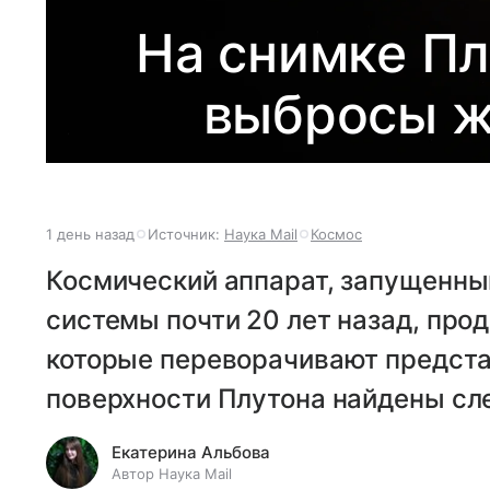
На снимке Пл
выбросы ж
1 день назад
Источник:
Наука Mail
Космос
Космический аппарат, запущенны
системы почти 20 лет назад, про
которые переворачивают предста
поверхности Плутона найдены сл
Екатерина Альбова
Автор Наука Mail