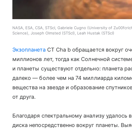
NASA, ESA, CSA, STScI, Gabriele Cugno (University of Zu00fcrich,
Science), Joseph Olmsted (STScI), Leah Hustak (STScI)
Экзопланета
CT Cha b обращается вокруг оч
миллионов лет, тогда как Солнечной систе
и планеты существуют отдельно: планета ра
далеко — более чем на 74 миллиарда килом
вещества на звезде и образование спутнико
от друга.
Благодаря спектральному анализу удалось 
диска непосредственно вокруг планеты. Выя