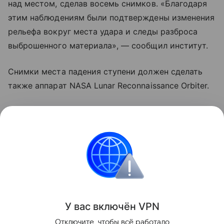
над местом, сделав восемь снимков. «Благодаря
этим наблюдениям были подтверждены изменения
рельефа вокруг места удара и следы разброса
выброшенного материала», — сообщил институт.
Снимки места падения ступени должен сделать
также аппарат NASA Lunar Reconnaissance Orbiter.
Ранее Наука Mail
рассказывала
, что Луна может
повторить судьбу околоземной орбиты,
заполненной отработавшими космическими
аппаратами.
Космос
Луна
У вас включ
ён
V
P
N
Поделиться
Отключите, чтобы всё работало