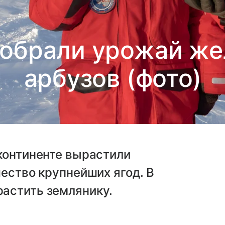
собрали урожай же
арбузов (фото)
континенте вырастили
чество крупнейших ягод. В
астить землянику.