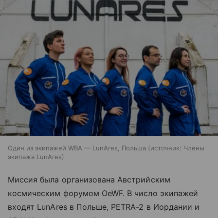
Один из экипажей WBA — LunAres, Польша
источник:
Члены
экипажа LunAres
Миссия была организована Австрийским
космическим форумом OeWF. В число экипажей
входят LunAres в Польше, PETRA-2 в Иордании и