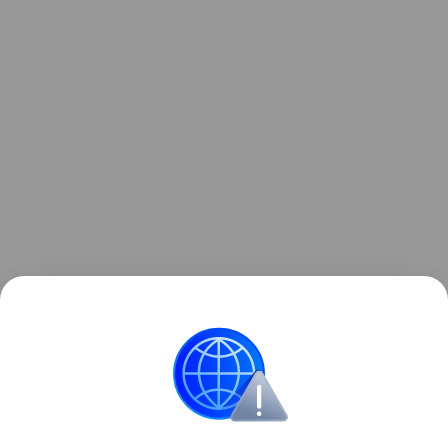
Ранее Наука Mail
рассказывала
, что падение
ступени ракеты на Луну назвали «подарком
для науки».
Космос
Луна