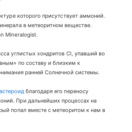
уктуре которого присутствует аммоний.
минерала в метеоритном веществе.
 Mineralogist.
сса углистых хондритов CI, упавший во
ивным» по составу и близким к
понимания ранней Солнечной системы.
астероид
благодаря его переносу
оний. При дальнейших процессах на
рый попал вместе с метеоритом к нам в