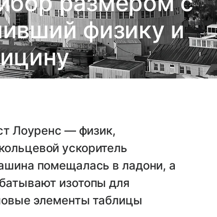
ибор размером с
нивший физику и
ицину
ст Лоуренс — физик,
кольцевой ускоритель
ашина помещалась в ладони, а
абатывают изотопы для
 новые элементы таблицы