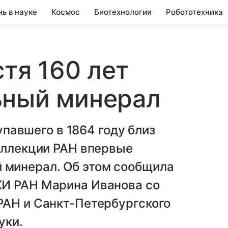
нь в науке
Космос
Биотехнологии
Робототехника
тя 160 лет
ьный минерал
 упавшего в 1864 году близ
оллекции РАН впервые
минерал. Об этом сообщила
ХИ РАН Марина Иванова со
РАН и Санкт-Петербургского
уки.