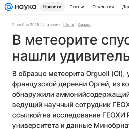
Новости
Статьи
Открытия
Де
2 ноября 2025
Источник:
Life.ru
Космос
В метеорите спус
нашли удивител
В образце метеорита Orgueil (CI),
французской деревни Оргей, из к
обнаружили аммонийсодержащий 
ведущий научный сотрудник ГЕО
ссылкой на исследование ГЕОХИ 
университета и данные Минобрна