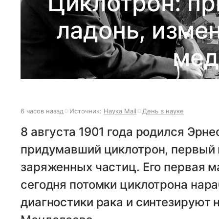
Циклотрон: пр
ладонь, изме
мед
6 часов назад
Источник:
Наука Mail
День в науке
8 августа 1901 года родился Эрне
придумавший циклотрон, первый 
заряженных частиц. Его первая м
сегодня потомки циклотрона нар
диагностики рака и синтезируют