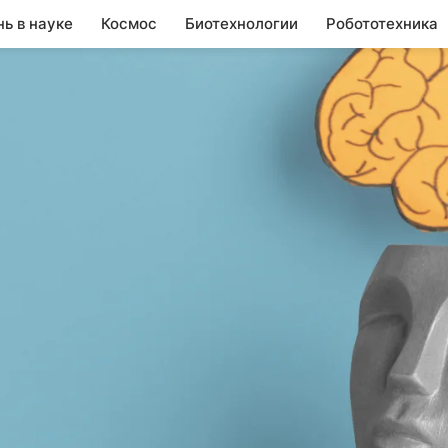
нь в науке
Космос
Биотехнологии
Робототехника