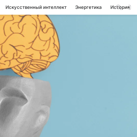
Искусственный интеллект
Энергетика
История