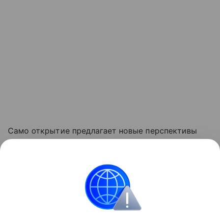
Само открытие предлагает новые перспективы
для лечения нейродегенеративных заболеваний.
Ранее мы рассказывали, как ученые
нашли способ
воссоздавать
мелодии по сигналам мозга.
Мозг
Здоровье
Кровь