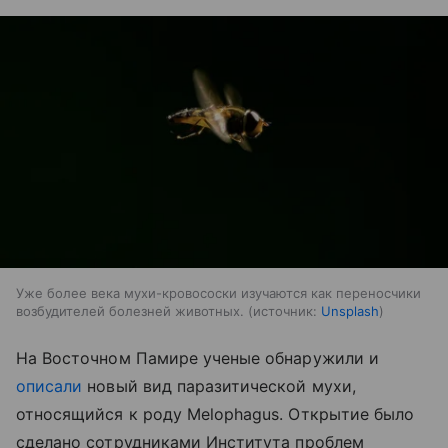
Уже более века мухи-кровососки изучаются как переносчики
возбудителей болезней животных.
источник:
Unsplash
На Восточном Памире ученые обнаружили и
описали
новый вид паразитической мухи,
относящийся к роду Melophagus. Открытие было
сделано сотрудниками Института проблем