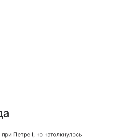
да
при Петре I, но натолкнулось