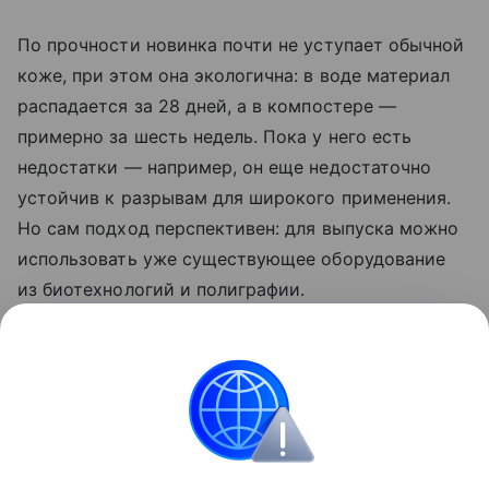
По прочности новинка почти не уступает обычной
коже, при этом она экологична: в воде материал
распадается за 28 дней, а в компостере —
примерно за шесть недель. Пока у него есть
недостатки — например, он еще недостаточно
устойчив к разрывам для широкого применения.
Но сам подход перспективен: для выпуска можно
использовать уже существующее оборудование
из биотехнологий и полиграфии.
Ранее Наука Mail
рассказывала
о том, что
в Милане показали обувь с подошвой из
грибкового материала.
Изобретение