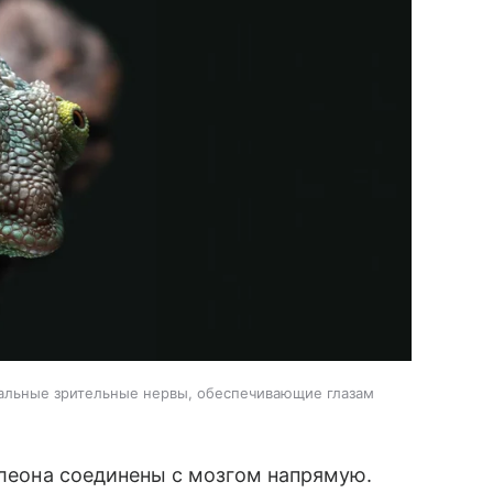
альные зрительные нервы, обеспечивающие глазам
елеона соединены с мозгом напрямую.