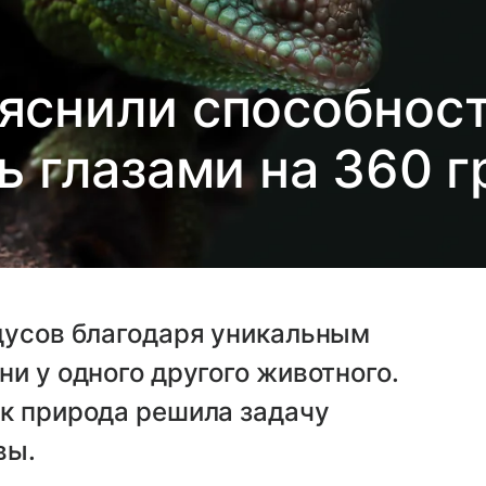
яснили способнос
ь глазами на 360 г
адусов благодаря уникальным
и у одного другого животного.
ак природа решила задачу
вы.