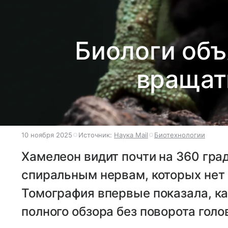
Биологи объ
вращат
10 ноября 2025
Источник:
Наука Mail
Биотехнологии
Хамелеон видит почти на 360 гр
спиральным нервам, которых нет н
Томография впервые показала, к
полного обзора без поворота голо