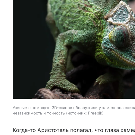
Ученые с помощью 3D-сканов обнаружили у хамелеона спир
независимость и точность
источник:
Freepik
Когда-то Аристотель полагал, что глаза хам