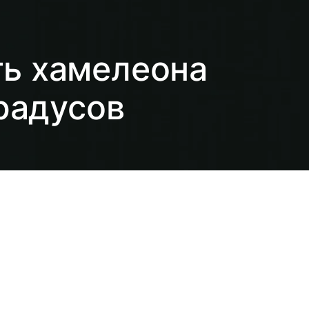
ть хамелеона
радусов