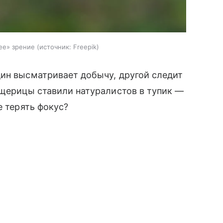
ее» зрение
источник:
Freepik
дин высматривает добычу, другой следит
ящерицы ставили натуралистов в тупик —
е терять фокус?