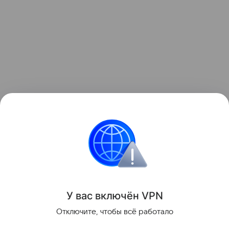
Ранее в сети
опубликовали
первое видео падения
ступени Falcon 9 на поверхность Луны.
НЛО
Внеземная жизнь
Инопланетяне
У вас включ
ён
V
P
N
Поделиться
Отключите, чтобы всё работало