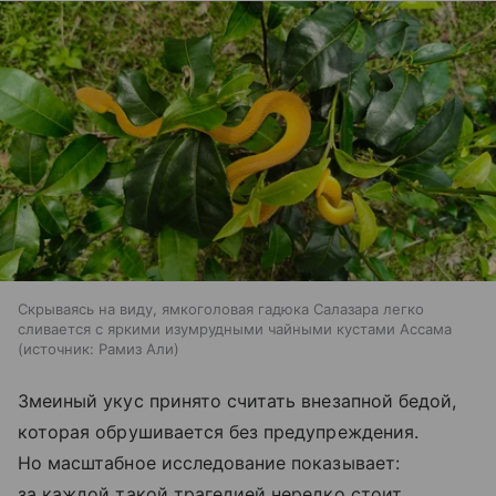
Скрываясь на виду, ямкоголовая гадюка Салазара легко
сливается с яркими изумрудными чайными кустами Ассама
источник:
Рамиз Али
Змеиный укус принято считать внезапной бедой,
которая обрушивается без предупреждения.
Но масштабное исследование показывает:
за каждой такой трагедией нередко стоит