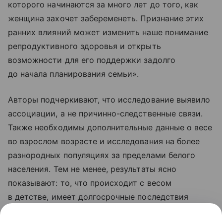
которого начинаются за много лет до того, как
женщина захочет забеременеть. Признание этих
ранних влияний может изменить наше понимание
репродуктивного здоровья и открыть
возможности для его поддержки задолго
до начала планирования семьи».
Авторы подчеркивают, что исследование выявило
ассоциации, а не причинно-следственные связи.
Также необходимы дополнительные данные о весе
во взрослом возрасте и исследования на более
разнородных популяциях за пределами белого
населения. Тем не менее, результаты ясно
показывают: то, что происходит с весом
в детстве, имеет долгосрочные последствия
для репродуктивной судьбы женщины.