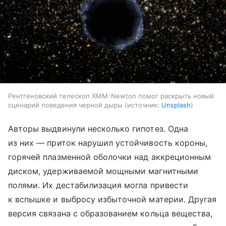
Рентгеновский телескоп XMM-Newton помог раскрыть новый
сценарий поведения черной дыры
источник:
Unsplash
Авторы выдвинули несколько гипотез. Одна
из них — приток нарушил устойчивость короны,
горячей плазменной оболочки над аккреционным
диском, удерживаемой мощными магнитными
полями. Их дестабилизация могла привести
к вспышке и выбросу избыточной материи. Другая
версия связана с образованием кольца вещества,