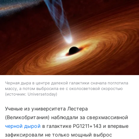
Черная дыра в центре далекой галактики сначала поглотила
массу, а потом выбросила ее с околосветовой скоростью
источник:
Universetoday
Ученые из университета Лестера
(Великобритания) наблюдали за сверхмассивной
черной дырой
в галактике PG1211+143 и впервые
зафиксировали не только мощный выброс