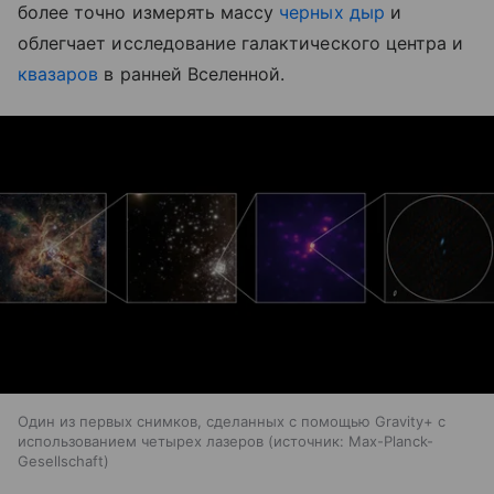
более точно измерять массу
черных дыр
и
облегчает исследование галактического центра и
квазаров
в ранней Вселенной.
Один из первых снимков, сделанных с помощью Gravity+ с
использованием четырех лазеров
источник:
Max-Planck-
Gesellschaft