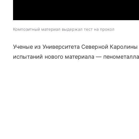
Композитный материал выдержал тест на прокол
Ученые из Университета Северной Каролин
испытаний нового материала — пенометалла,