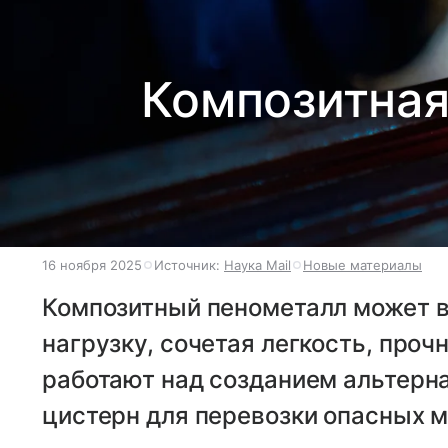
Композитная
16 ноября 2025
Источник:
Наука Mail
Новые материалы
Композитный пенометалл может 
нагрузку, сочетая легкость, проч
работают над созданием альтерн
цистерн для перевозки опасных м