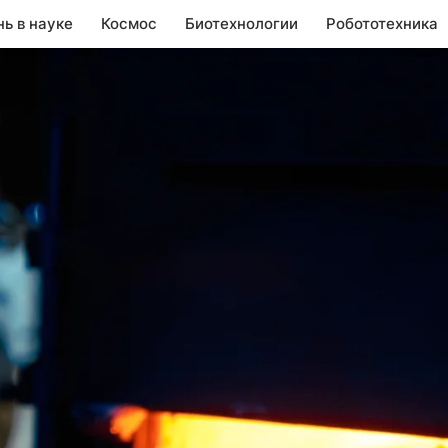
нь в науке
Космос
Биотехнологии
Робототехника