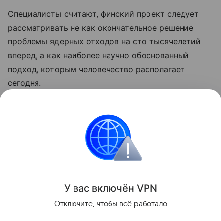
Специалисты считают, финский проект следует
рассматривать не как окончательное решение
проблемы ядерных отходов на сто тысячелетий
вперед, а как наиболее научно обоснованный
подход, которым человечество располагает
сегодня.
Ранее мы рассказывали, как радиохимики
проводят
мониторинг радиоактивного
загрязнения Курил от «Фукусимы».
Атом
Европа
Эксклюзив
У вас включ
ён
V
P
N
Поделиться
Отключите, чтобы всё работало