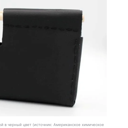
ой в черный цвет
источник:
Американское химическое