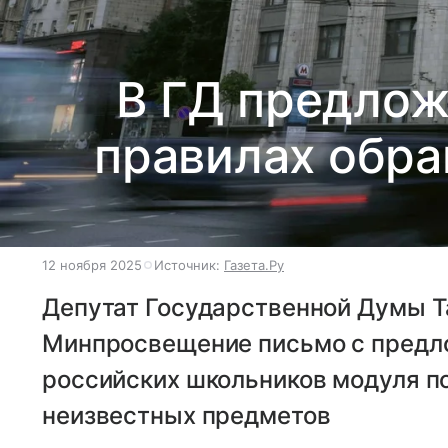
В ГД предлож
правилах обр
12 ноября 2025
Источник:
Газета.Ру
Депутат Государственной Думы Т
Минпросвещение письмо с предло
российских школьников модуля п
неизвестных предметов