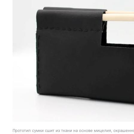
Прототип сумки сшит из ткани на основе мицелия, окрашенн