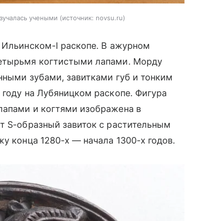
изучалась учеными
источник:
novsu.ru
 Ильинском-I раскопе. В ажурном
четырьмя когтистыми лапами. Морду
нными зубами, завитками губ и тонким
 году на Лубяницком раскопе. Фигура
лапами и когтями изображена в
т S-образный завиток с растительным
у конца 1280-х — начала 1300-х годов.