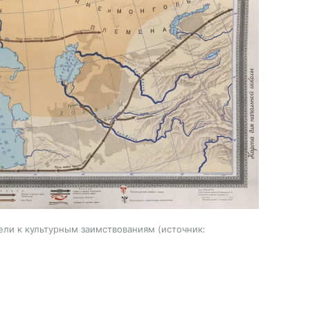
ели к культурным заимствованиям
источник: