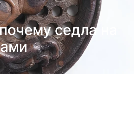
почему седла на
нами