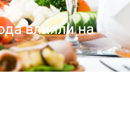
юда влияли на
у