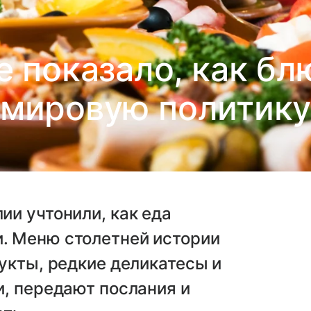
 показало, как бл
мировую политик
и учтонили, как еда
. Меню столетней истории
укты, редкие деликатесы и
, передают послания и