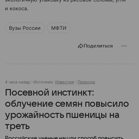
и кокоса.
Вузы России
МФТИ
Поделиться
4 часа назад
Источник:
Известия
Природа
Посевной инстинкт:
облучение семян повысило
урожайность пшеницы на
треть
Российские ученые нашли способ повысить