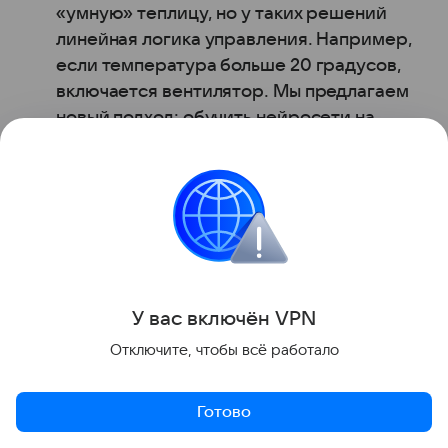
«умную» теплицу, но у таких решений
линейная логика управления. Например,
если температура больше 20 градусов,
включается вентилятор. Мы предлагаем
новый подход: обучить нейросети на
различных событиях, чтобы в будущем она
позволила тонко подойти к процессу
выращивания культур и снизить нагрузку
на фермеров
Александр Соколов
выпускник ТПУ
У вас включ
ён
V
P
N
Отключите, чтобы всё работало
Готово