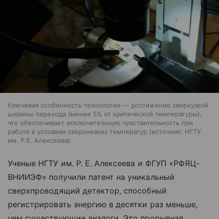
Ключевая особенность технологии — достижение сверхузкой
ширины перехода (менее 5% от критической температуры),
что обеспечивает исключительную чувствительность при
работе в условиях сверхнизких температур
источник:
НГТУ
им. Р.Е. Алексеева
Ученые НГТУ им. Р. Е. Алексеева и ФГУП «РФЯЦ-
ВНИИЭФ» получили патент на уникальный
сверхпроводящий детектор, способный
регистрировать энергию в десятки раз меньше,
чем существующие аналоги. Это прорывная