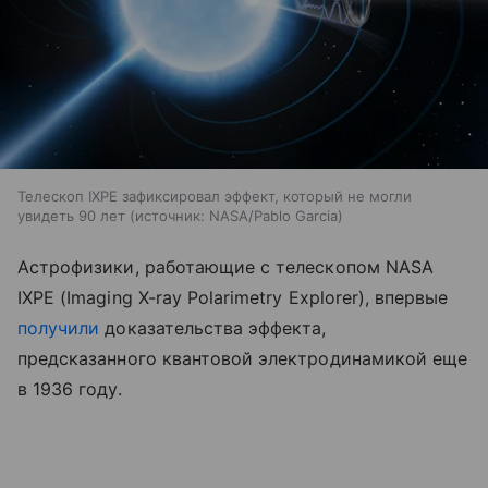
Телескоп IXPE зафиксировал эффект, который не могли
увидеть 90 лет
источник:
NASA/Pablo Garcia
Астрофизики, работающие с телескопом NASA
IXPE (Imaging X-ray Polarimetry Explorer), впервые
получили
доказательства эффекта,
предсказанного квантовой электродинамикой еще
в 1936 году.