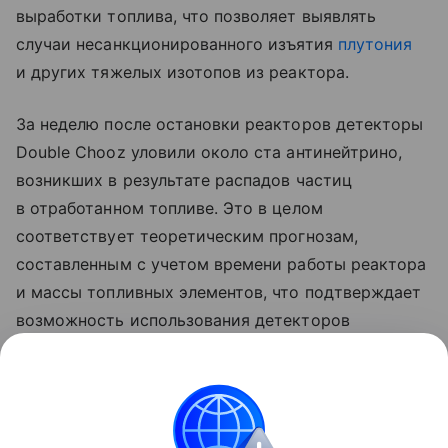
выработки топлива, что позволяет выявлять
случаи несанкционированного изъятия
плутония
и других тяжелых изотопов из реактора.
За неделю после остановки реакторов детекторы
Double Chooz уловили около ста антинейтрино,
возникших в результате распадов частиц
в отработанном топливе. Это в целом
соответствует теоретическим прогнозам,
составленным с учетом времени работы реактора
и массы топливных элементов, что подтверждает
возможность использования детекторов
антинейтрино для обеспечения ядерной
безопасности не только на работающих,
но и остановленных
реакторах АЭС
.