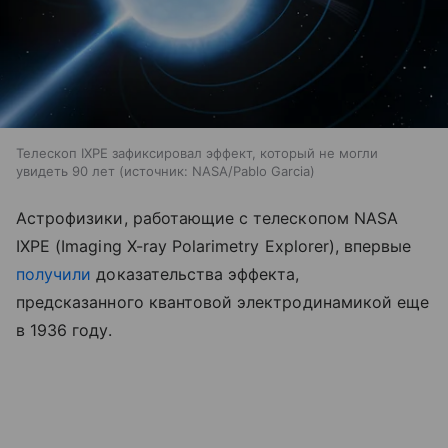
Телескоп IXPE зафиксировал эффект, который не могли
увидеть 90 лет
источник:
NASA/Pablo Garcia
Астрофизики, работающие с телескопом NASA
IXPE (Imaging X-ray Polarimetry Explorer), впервые
получили
доказательства эффекта,
предсказанного квантовой электродинамикой еще
в 1936 году.