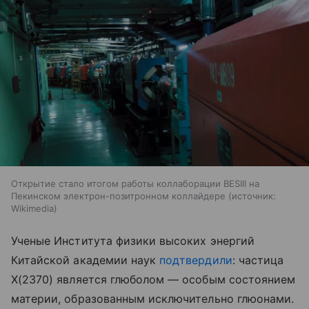
Открытие стало итогом работы коллаборации BESIII на
Пекинском электрон-позитронном коллайдере
источник:
Wikimedia
Ученые Института физики высоких энергий
Китайской академии наук
подтвердили
: частица
X(2370) является глюболом — особым состоянием
материи, образованным исключительно глюонами.