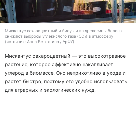
Мискантус сахароцветный и биоугли из древесины березы
снижают выбросы углекислого газа (CO₂) в атмосферу
источник:
Анна Бетехтина / УрФУ
Мискантус сахароцветный — это высокотравное
растение, которое эффективно накапливает
углерод в биомассе. Оно неприхотливо в уходе и
растет быстро, поэтому его удобно использовать
для аграрных и экологических нужд.