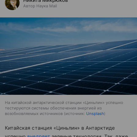
Никита Микрюков
Автор Наука Mail
На китайской антарктической станции «Циньлин» успешно
тестируются системы обеспечения энергией из
возобновляемых источников
источник:
Unsplash
Китайская станция «Циньлин» в Антарктиде
успешно
внедряет
зеленые технологии. Так, даже