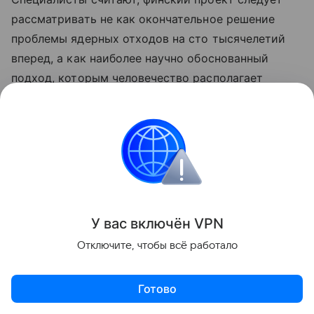
рассматривать не как окончательное решение
проблемы ядерных отходов на сто тысячелетий
вперед, а как наиболее научно обоснованный
подход, которым человечество располагает
сегодня.
Ранее мы рассказывали, как радиохимики
проводят
мониторинг радиоактивного
загрязнения Курил от «Фукусимы».
Атом
Европа
Эксклюзив
У вас включ
ён
V
P
N
Отключите, чтобы всё работало
Поделиться
Готово