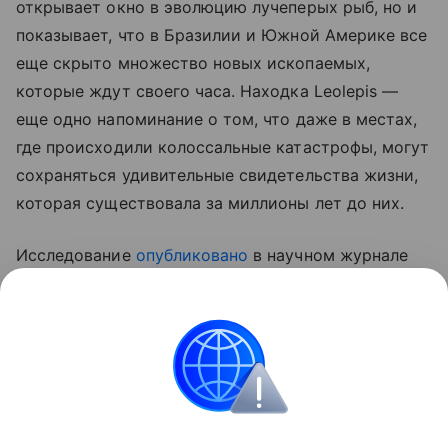
открывает окно в эволюцию лучеперых рыб, но и
показывает, что в Бразилии и Южной Америке все
еще скрыто множество новых ископаемых,
которые ждут своего часа. Находка Leolepis —
еще одно напоминание о том, что даже в местах,
где происходили колоссальные катастрофы, могут
сохраняться удивительные свидетельства жизни,
которая существовала за миллионы лет до них.
Исследование
опубликовано
в научном журнале
Journal of South American Earth Sciences.
Ранее Наука Mail
рассказывала
об открытии новой
ископаемой рыбы учеными из Санкт-Петербурга.
Рыба
палеонтология