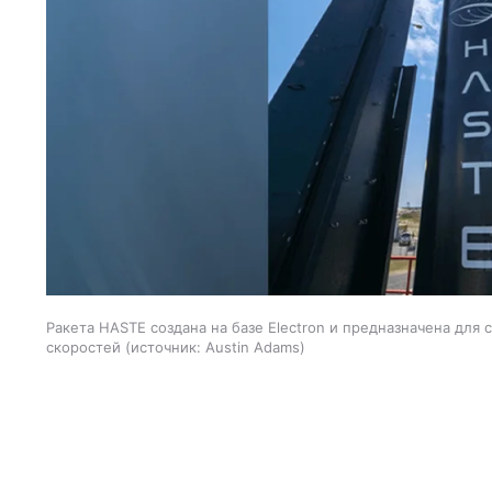
Ракета HASTE создана на базе Electron и предназначена для
скоростей
источник:
Austin Adams