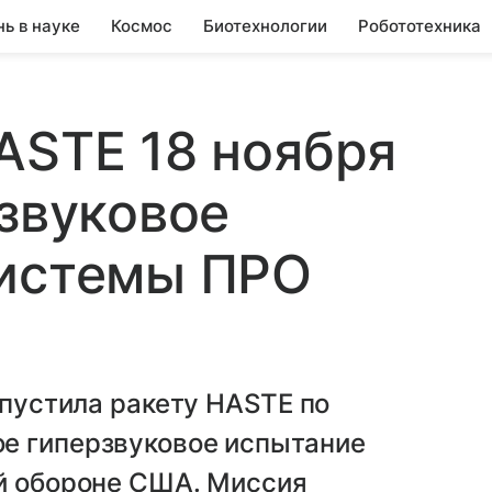
нь в науке
Космос
Биотехнологии
Робототехника
ASTE 18 ноября
рзвуковое
системы ПРО
апустила ракету HASTE по
е гиперзвуковое испытание
ой обороне США. Миссия