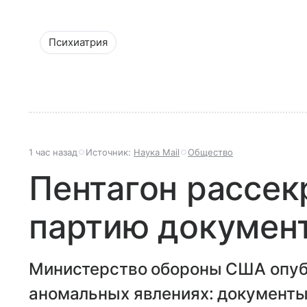
Психиатрия
1 час назад
Источник:
Наука Mail
Общество
Пентагон рассек
партию докумен
Министерство обороны США опубл
аномальных явлениях: документы,