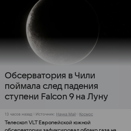
Обсерватория в Чили
поймала след падения
ступени Falcon 9 на Луну
13 часов назад
Источник:
Наука Mail
Космос
Телескоп VLT Европейской южной
обсерватории зафиксировал облако газа на