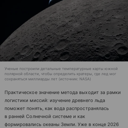
Ученые построили детальные температурные карты южной
полярной области, чтобы определить кратеры, где лед мог
сохраняться миллиарды лет
источник:
NASA
Практическое значение метода выходит за рамки
логистики миссий: изучение древнего льда
поможет понять, как вода распространялась
в ранней Солнечной системе и как
формировались океаны Земли. Уже в конце 2026