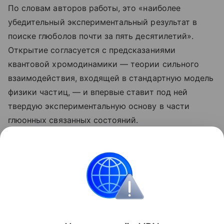
По словам авторов работы, это «наиболее
убедительный экспериментальный результат в
поиске глюболов почти за пять десятилетий».
Открытие согласуется с предсказаниями
квантовой хромодинамики — теории сильного
взаимодействия, входящей в стандартную модель
физики частиц, — и впервые ставит под ней
твердую экспериментальную основу в части
глюонных связанных состояний.
Ранее Наука Mail рассказывала о том, как физикам
впервые удалось
получить картину поведения
глюонов
внутри атомных ядер.
Физика
Китай