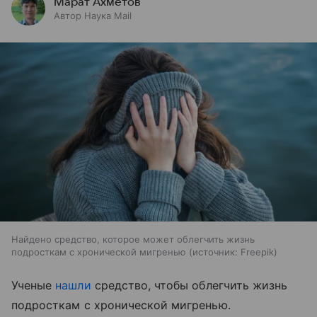
Марат Ахметов
Автор Наука Mail
Найдено средство, которое может облегчить жизнь
подросткам с хронической мигренью
источник:
Freepik
Ученые
нашли
средство, чтобы облегчить жизнь
подросткам с хронической мигренью.