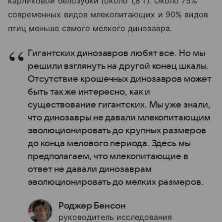
карликовой белозубки (около 1,8 г). Около 75%
современных видов млекопитающих и 90% видов
птиц меньше самого мелкого динозавра.
Гигантских динозавров любят все. Но мы
решили взглянуть на другой конец шкалы.
Отсутствие крошечных динозавров может
быть так же интересно, как и
существование гигантских. Мы уже знали,
что динозавры не давали млекопитающим
эволюционировать до крупных размеров
до конца мелового периода. Здесь мы
предполагаем, что млекопитающие в
ответ не давали динозаврам
эволюционировать до мелких размеров.
Роджер Бенсон
руководитель исследования