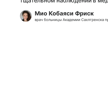
тщательном наблюдении в ме
Мио Кобаяси Фриск
врач больницы Академии Сахлгренска п