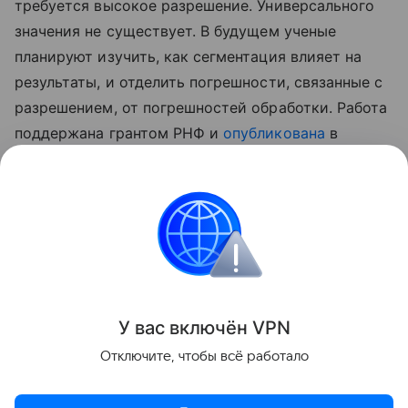
требуется высокое разрешение. Универсального
значения не существует. В будущем ученые
планируют изучить, как сегментация влияет на
результаты, и отделить погрешности, связанные с
разрешением, от погрешностей обработки. Работа
поддержана грантом РНФ и
опубликована
в
Advances in Water Resources.
Ранее Наука Mail
писала
о том, зачем ученые
переводят горные породы в виртуальный мир.
Геология
У вас включ
ён
V
P
N
Поделиться
Отключите, чтобы всё работало