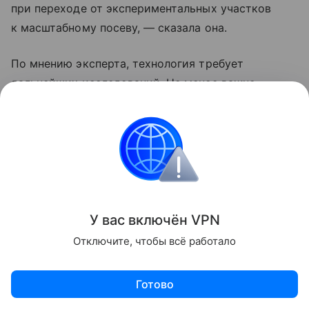
при переходе от экспериментальных участков
к масштабному посеву, — сказала она.
По мнению эксперта, технология требует
дальнейших исследований. Не менее важно
оценить и ее экономическую эффективность:
нужно выяснить, какими должны быть
производственные установки, чтобы
их применение в агросекторе было рентабельным.
Еще одной задачей станет создание
оборудования, которое можно использовать
в промышленных масштабах.
У вас включ
ён
V
P
N
Отключите, чтобы всё работало
Агротехнологии
Готово
Поделиться