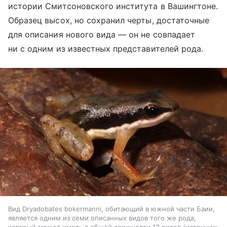
истории Смитсоновского института в Вашингтоне.
Образец высох, но сохранил черты, достаточные
для описания нового вида — он не совпадает
ни с одним из известных представителей рода.
Вид Dryadobates bokermanni, обитающий в южной части Баии,
является одним из семи описанных видов того же рода,
который может иметь в общей сложности 13 видов
источник: