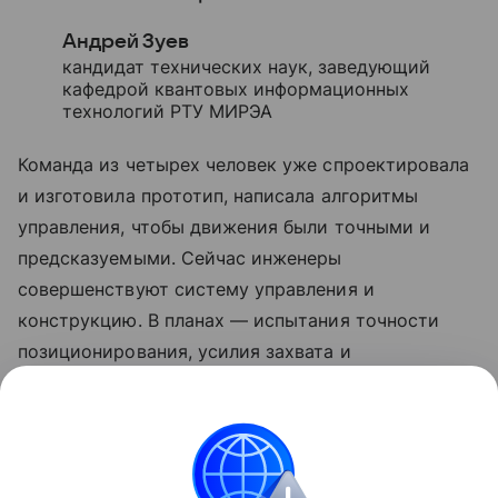
Андрей Зуев
кандидат технических наук, заведующий
кафедрой квантовых информационных
технологий РТУ МИРЭА
Команда из четырех человек уже спроектировала
и изготовила прототип, написала алгоритмы
управления, чтобы движения были точными и
предсказуемыми. Сейчас инженеры
совершенствуют систему управления и
конструкцию. В планах — испытания точности
позиционирования, усилия захвата и
энергопотребления.
Ранее Наука Mail
писала
о дроне, который
«исчезает» в полете.