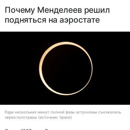
Почему Менделеев решил
подняться на аэростате
Ради нескольких минут полной фазы астрономы съезжались
через полстраны
источник:
Space