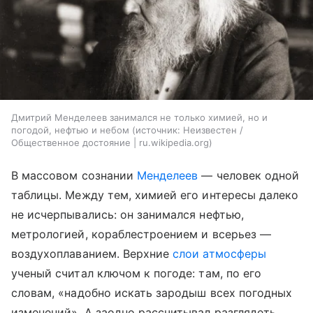
Дмитрий Менделеев занимался не только химией, но и
погодой, нефтью и небом
источник:
Неизвестен /
Общественное достояние | ru.wikipedia.org
В массовом сознании
Менделеев
— человек одной
таблицы. Между тем, химией его интересы далеко
не исчерпывались: он занимался нефтью,
метрологией, кораблестроением и всерьез —
воздухоплаванием. Верхние
слои атмосферы
ученый считал ключом к погоде: там, по его
словам, «надобно искать зародыш всех погодных
изменений». А заодно рассчитывал разглядеть