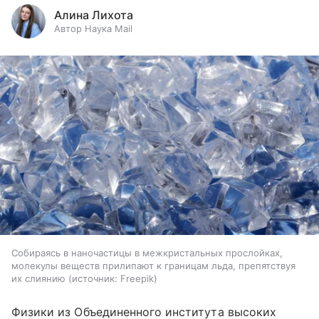
Алина Лихота
Автор Наука Mail
Собираясь в наночастицы в межкристальных прослойках,
молекулы веществ прилипают к границам льда, препятствуя
их слиянию
источник:
Freepik
Физики из Объединенного института высоких