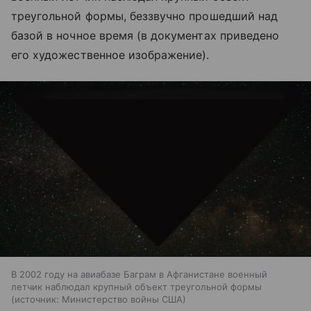
треугольной формы, беззвучно прошедший над
базой в ночное время (в документах приведено
его художественное изображение).
В 2002 году на авиабазе Баграм в Афганистане военный
летчик наблюдал крупный объект треугольной формы
источник:
Министерство войны США