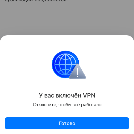
У вас включ
ён
V
P
N
Отключите, чтобы всё работало
Готово
Ранее Наука Mail
рассказывала
о том, почему