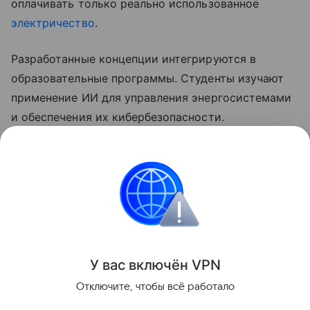
оплачивать только реально использованное
электричество
.
Разработанные концепции интегрируются в
образовательные программы. Студенты изучают
применение ИИ для управления энергосистемами
и обеспечения их кибербезопасности.
Ранее Наука Mail рассказывала, что российские
ученые
нашли
способ быстрого обнаружения
поврежденных участков электросети.
Электроэнергия
Искусственный интеллект
У вас включ
ён
V
P
N
Поделиться
Отключите, чтобы всё работало