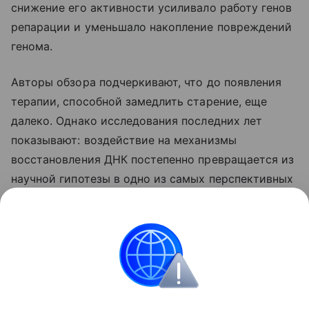
снижение его активности усиливало работу генов
репарации и уменьшало накопление повреждений
генома.
Авторы обзора подчеркивают, что до появления
терапии, способной замедлить старение, еще
далеко. Однако исследования последних лет
показывают: воздействие на механизмы
восстановления ДНК постепенно превращается из
научной гипотезы в одно из самых перспективных
направлений геронтологии.
Также недавно российские ученые
создали
светящиеся метки для ДНК.
Медицина
Природа
ДНК
Старость