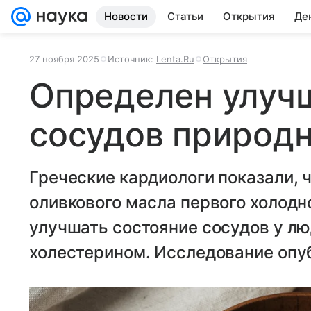
Новости
Статьи
Открытия
Де
27 ноября 2025
Источник:
Lenta.Ru
Открытия
Определен улуч
сосудов природ
Греческие кардиологи показали, 
оливкового масла первого холод
улучшать состояние сосудов у л
холестерином. Исследование опуб