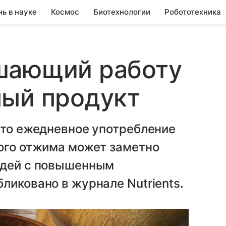
нь в науке
Космос
Биотехнологии
Робототехника
шающий работу
ный продукт
что ежедневное употребление
ного отжима может заметно
юдей с повышенным
ликовано в журнале Nutrients.