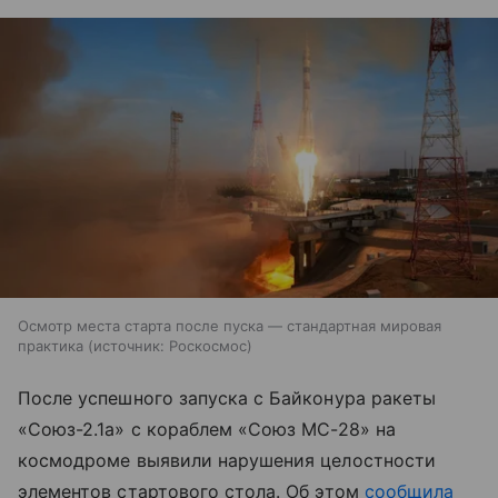
Осмотр места старта после пуска — стандартная мировая
практика
источник:
Роскосмос
После успешного запуска с Байконура ракеты
«Союз-2.1а» с кораблем «Союз МС-28» на
космодроме выявили нарушения целостности
элементов стартового стола. Об этом
сообщила