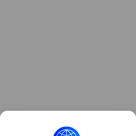
Ранее Наука Mail
рассказывала
, что падение
ступени ракеты на Луну назвали «подарком