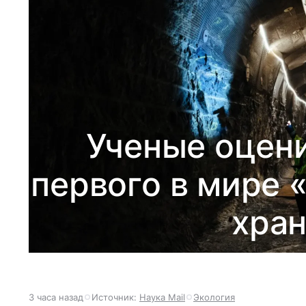
Ученые оцен
первого в мире 
хра
3 часа назад
Источник:
Наука Mail
Экология