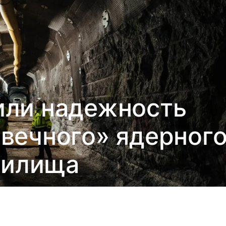
или надежность
«вечного» ядерног
нилища