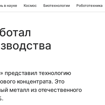
нь в науке
Космос
Биотехнологии
Робототехника
ботал
изводства
» представил технологию
ового концентрата. Это
ый металл из отечественного
%.