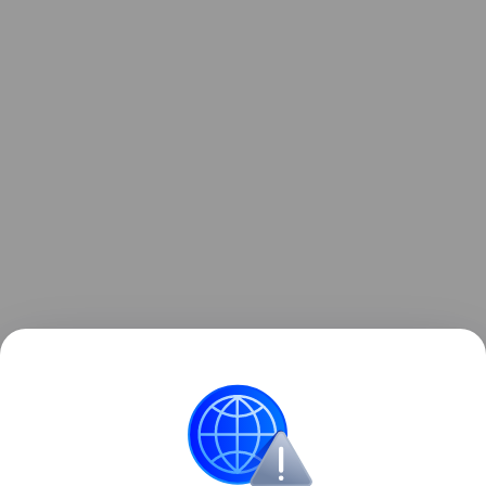
Ранее Наука Mail
писала
о том, что робот-шмель в
будущем сможет опылять растения на Марсе.