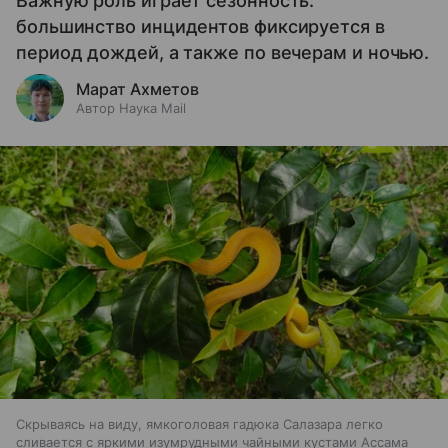
Важную роль играет сезонность:
большинство инцидентов фиксируется в
период дождей, а также по вечерам и ночью.
Марат Ахметов
Автор Наука Mail
Скрываясь на виду, ямкоголовая гадюка Салазара легко
сливается с яркими изумрудными чайными кустами Ассама