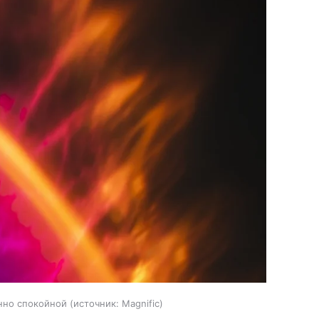
нно спокойной
источник:
Magnific