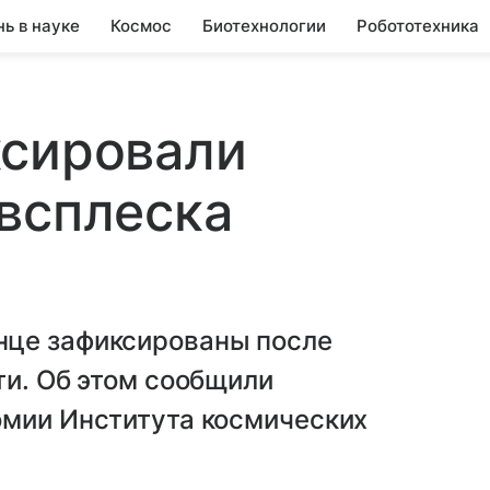
нь в науке
Космос
Биотехнологии
Робототехника
ксировали
всплеска
нце зафиксированы после
ти. Об этом сообщили
омии Института космических