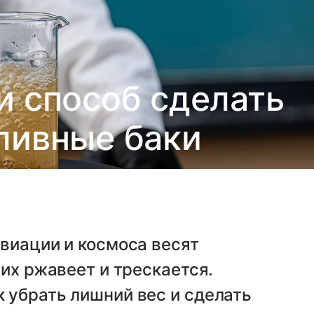
и способ сделать
ливные баки
виации и космоса весят
их ржавеет и трескается.
 убрать лишний вес и сделать