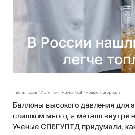
В России нашл
легче топ
1 день назад
Источник:
Наука Mail
Новые материалы
Баллоны высокого давления для а
слишком много, а металл внутри н
Ученые СПбГУПТД придумали, как