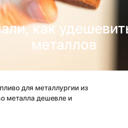
али, как удешевит
металлов
пливо для металлургии из
во металла дешевле и