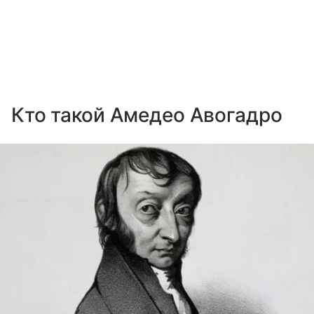
Кто такой Амедео Авогадро