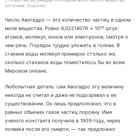
Столько частиц умещается в одном моле любого вещества
источник:
Соцсети
Число Авогадро — это количество частиц в одном
моле вещества. Ровно 6,02214076 × 10²³ штук:
атомов, молекул, ионов или электронов, смотря о
чем речь. Порядок трудно уложить в голове. В
стакане воды молекул примерно столько же,
сколько стаканов воды поместилось бы во всем
Мировом океане.
Любопытная деталь: сам Авогадро эту величину
никогда не считал и даже не подозревал о ее
существовании. Он лишь предположил, что в
равных объемах газов частиц поровну. Имя
ученого константа получила в 1909 году, через
полвека после его смерти, — так предложил