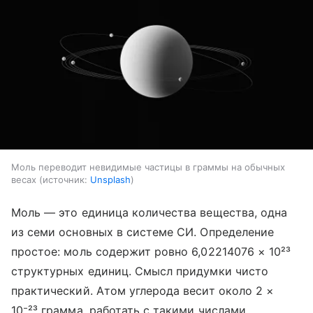
Моль переводит невидимые частицы в граммы на обычных
весах
источник:
Unsplash
Моль — это единица количества вещества, одна
из семи основных в системе СИ. Определение
простое: моль содержит ровно 6,02214076 × 10²³
структурных единиц. Смысл придумки чисто
практический. Атом углерода весит около 2 ×
10⁻²³ грамма, работать с такими числами