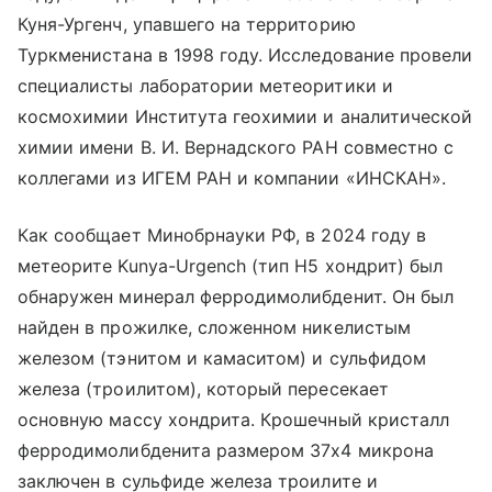
Куня-Ургенч, упавшего на территорию
Туркменистана в 1998 году. Исследование провели
специалисты лаборатории метеоритики и
космохимии Института геохимии и аналитической
химии имени В. И. Вернадского РАН совместно с
коллегами из ИГЕМ РАН и компании «ИНСКАН».
Как сообщает Минобрнауки РФ, в 2024 году в
метеорите Kunya-Urgench (тип Н5 хондрит) был
обнаружен минерал ферродимолибденит. Он был
найден в прожилке, сложенном никелистым
железом (тэнитом и камаситом) и сульфидом
железа (троилитом), который пересекает
основную массу хондрита. Крошечный кристалл
ферродимолибденита размером 37х4 микрона
заключен в сульфиде железа троилите и