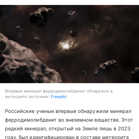
Впервые минерал ферродимолибденит обнаружен в
метеорите
источник:
Freepik
Российские ученые впервые обнаружили минерал
ферродимолибденит во внеземном веществе. Этот
редкий минерал, открытый на Земле лишь в 2023
году, был идентифицирован в составе метеорита